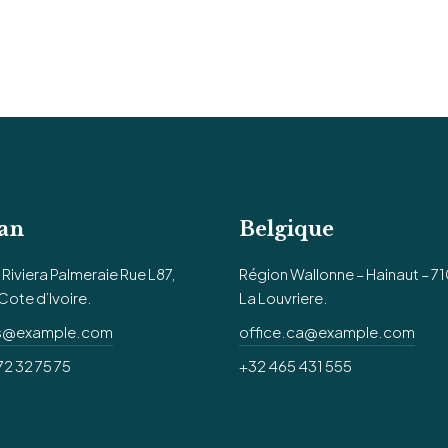
an
Belgique
Riviera Palmeraie Rue L87,
Région Wallonne – Hainaut – 7
Cote d’Ivoire.
La Louvriere.
us@example.com
office.ca@example.com
72 32 75 75
+32 465 431 555